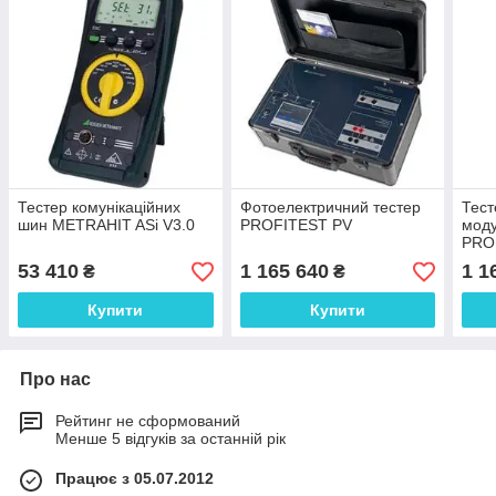
Тестер комунікаційних
Фотоелектричний тестер
Тест
шин METRAHIT ASi V3.0
PROFITEST PV
моду
PRO
53 410
1 165 640
1 1
₴
₴
Купити
Купити
Про нас
Рейтинг не сформований
Менше 5 відгуків за останній рік
Працює з 05.07.2012