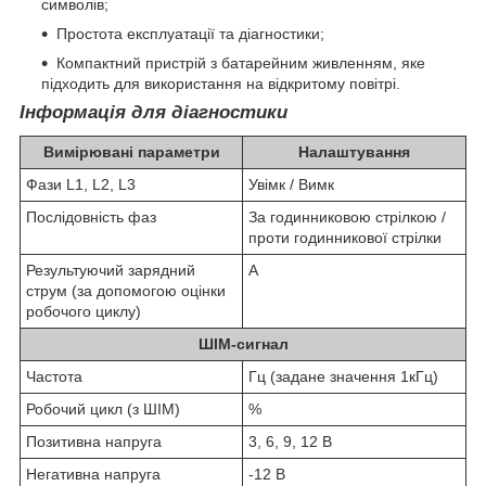
символів;
Простота експлуатації та діагностики;
Компактний пристрій з батарейним живленням, яке
підходить для використання на відкритому повітрі.
Інформація для діагностики
Вимірювані параметри
Налаштування
Фази L1, L2, L3
Увімк / Вимк
Послідовність фаз
За годинниковою стрілкою /
проти годинникової стрілки
Результуючий зарядний
А
струм (за допомогою оцінки
робочого циклу)
ШІМ-сигнал
Частота
Гц (задане значення 1кГц)
Робочий цикл (з ШІМ)
%
Позитивна напруга
3, 6, 9, 12 В
Негативна напруга
-12 В