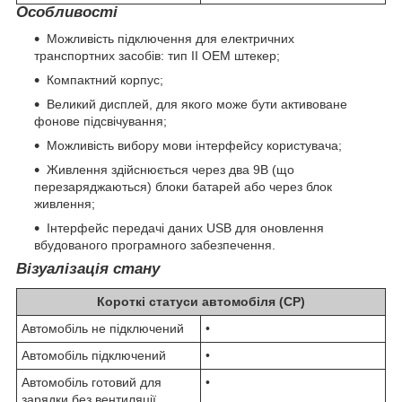
Особливості
Можливість підключення для електричних
транспортних засобів: тип II OEM штекер;
Компактний корпус;
Великий дисплей, для якого може бути активоване
фонове підсвічування;
Можливість вибору мови інтерфейсу користувача;
Живлення здійснюється через два 9В (що
перезаряджаються) блоки батарей або через блок
живлення;
Інтерфейс передачі даних USB для оновлення
вбудованого програмного забезпечення.
Візуалізація стану
Короткі статуси автомобіля (CP)
Автомобіль не підключений
•
Автомобіль підключений
•
Автомобіль готовий для
•
зарядки без вентиляції