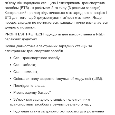
зв'язку між зарядною станцією і електричним транспортним
засобом (ЕТЗ) - з роз'ємом 2-го типу (3 режими зарядки).
Контрольний прилад підключається між зарядною станцією і
ЕТЗ для того, щоб документувати зв'язок між ними. Якщо
процес зарядки не починається, швидко і точно визначається
джерело помилки.
PROFITEST H+E TECH
підходить для використання в R&D і
сервісних додатках.
Повна діагностика електричних зарядних станцій та
електричних транспортних засобів
Стан транспортного засобу;
Стан кабелю;
Стан помилок;
Оцінка сигналу широтно-імпульсної модуляції (ШІМ);
Послідовність фаз;
Рівень заряду батареї;
Зв'язок між зарядною станцією і електричним
транспортним засобом у режимі реального часу;
Індикація станів за допомогою простих для розуміння