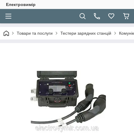
Електровимір
Товари та послуги
Тестери зарядних станцій
Комуні